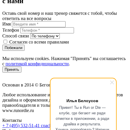
с нами
Оставь свой номер и наш тренер свяжется с тобой, чтобы
ответить на все вопросы
Имя
Телефон
Способ связи
Согласен со всеми правилами
Побежали
Мы используем cookies. Нажимая "Принять" вы соглашаетесь
с
политикой конфиднциальности
.
Принять
Основан в 2014 © Беговой клуб «Run or Die»
Любое использование информации с этого сайта, элементов
дизайна и оформления допускается лишь с разрешения
Илья Белоусов
правообладателя и только со ссылкой на источник:
Привет! Ты в Run or Die —
www.runordie.ru
клубе, где бегают не ради
отметки в приложении, а ради
Контакты
драйва и результата.
+ 7 (495) 532-51-41
coach@runordie.ru
Хочешь попробовать? Напиши